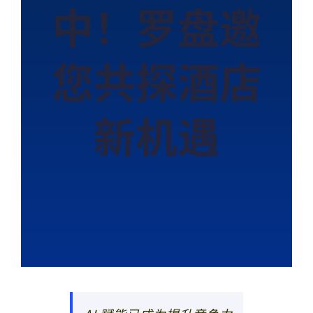
中！罗盘邀
您共探酒店
新机遇