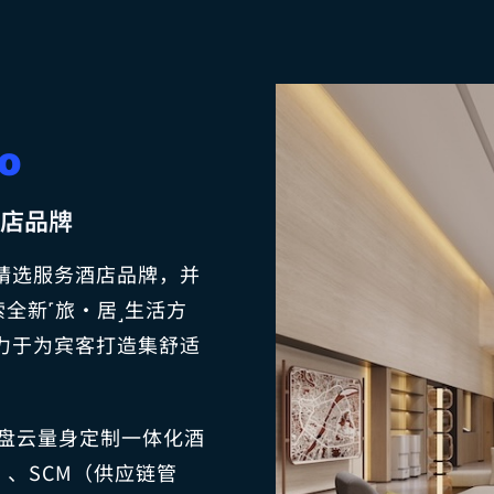
o
酒店品牌
出的精选服务酒店品牌，并
全新˹旅·居˼生活方
致力于为宾客打造集舒适
，罗盘云量身定制一体化酒
）、SCM（供应链管