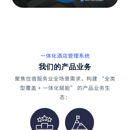
一体化酒店管理系统
我们的产品业务
聚焦住宿服务业全场景需求，构建 “全类
型覆盖 + 一体化赋能” 的产品业务生
态：