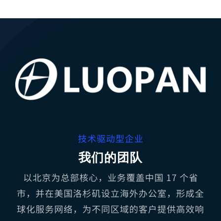
技术驱动型企业
我们的团队
以北京为总部核心，业务覆盖中国 17 个省
市，并在美国洛杉矶设立海外办公室，形成全
球化服务网络，为不同区域的客户提供高效响