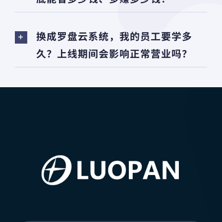
换成罗盘云系统，我的员工要学多
久？上线期间会影响正常营业吗？