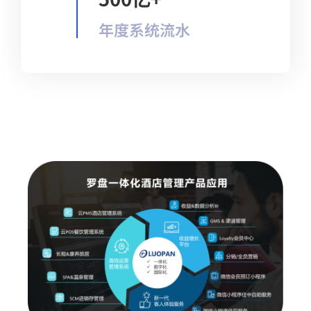
年度系统流水