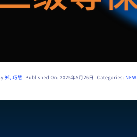
By
郑, 巧慧
Published On: 2025年5月26日
Categories:
NEW