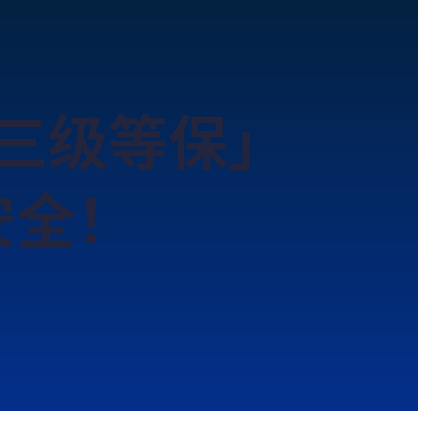
「三级等保」
安全！