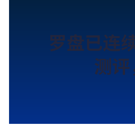
罗盘已连续
测评