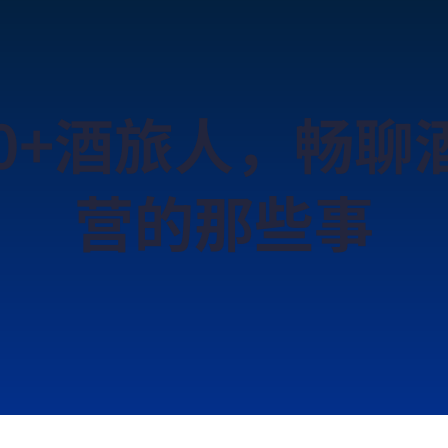
00+酒旅人，畅聊
营的那些事