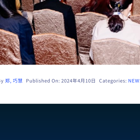
By
郑, 巧慧
Published On: 2024年4月10日
Categories:
NEW