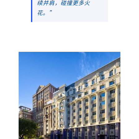
续并肩，碰撞更多火
花。”