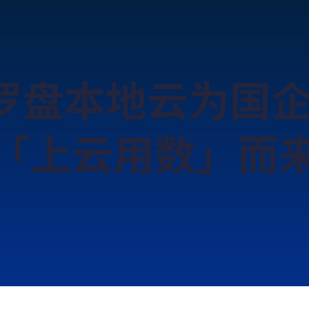
罗盘本地云为国企
「上云用数」而