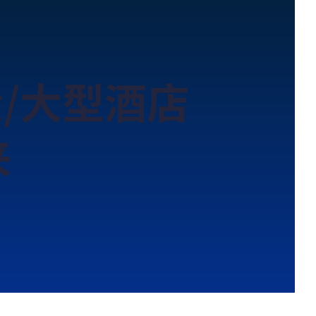
/大型酒店
来