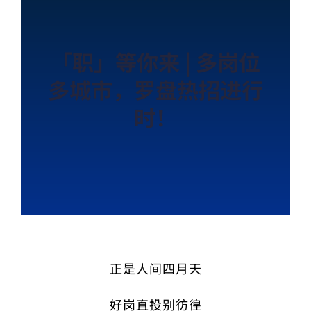
「职」等你来 | 多岗位
多城市，罗盘热招进行
时！
正是人间四月天
好岗直投别彷徨