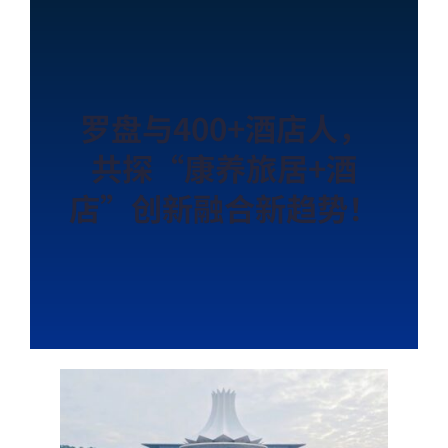
罗盘与400+酒店人，
共探“康养旅居+酒
店”创新融合新趋势！