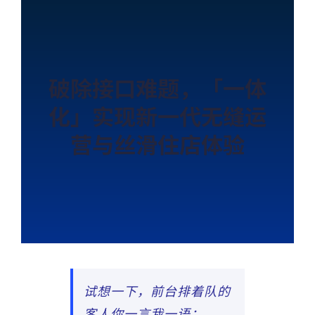
破除接口难题，「一体
化」实现新一代无缝运
营与丝滑住店体验
试想一下，前台排着队的
客人你一言我一语：