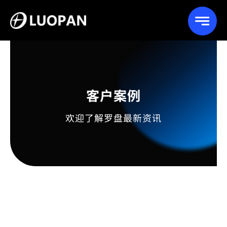
Skip
to
content
客户案例
欢迎了解罗盘最新资讯