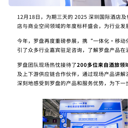
12月18日，为期三天的
2025 深圳国际酒店
店与商业空间领域的年度标杆盛会，为行业发
今年，
罗盘再度重磅参展，携“一体化・移动
引了众多行业嘉宾驻足咨询，了解罗盘产品在
罗盘团队现场热忱接待了
200多位
来自酒旅领
及上下游供应链合作伙伴，通过现场产品讲解
深刻地感受到罗盘的产品和服务优势，为下一