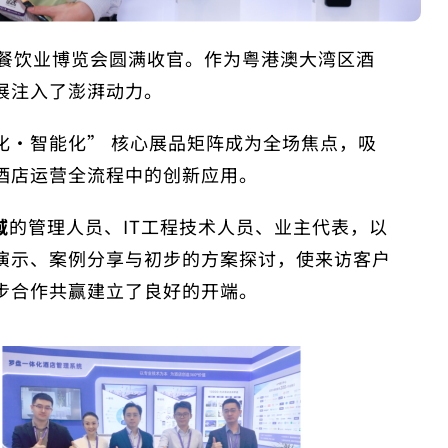
及餐饮业博览会
圆满收官。作为粤港澳大湾区酒
展注入了澎湃动力
。
化・智能化” 核心展品矩阵成为全场焦点
，吸
酒店运营全流程中的创新应用。
域
的管理人员、IT工程技术人员、业主代表，以
演示、案例分享与初步的方案探讨，使来访客户
步合作共赢建立了良好的开端。