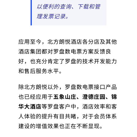
以便利的查询、下载和管
理发票记录。
应用至今，北方朗悦酒店各分店及其他
酒店集团都对罗盘数电票方案反馈良
好，也充分肯定了罗盘的技术开发能力
和售后服务水平。
除北方朗悦以外，罗盘数电票接口产品
也已经应用于
五象山庄、澄德庄园、锦
华大酒店
等罗盘客户中，酒店效率和客
人体验的提升有目共睹，对于会员体系
建设的增值效果也正在不断显现。