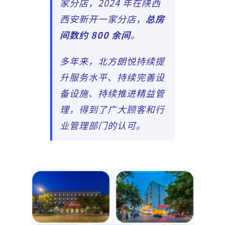
家分店，2024 年在陕西
西安新开一家分店，
总房
间数约 800 余间
。
多年来，北方朗悦持续提
升服务水平、持续完善设
备设施、持续推进精益管
理，得到了广大顾客和行
业管理部门的认可。