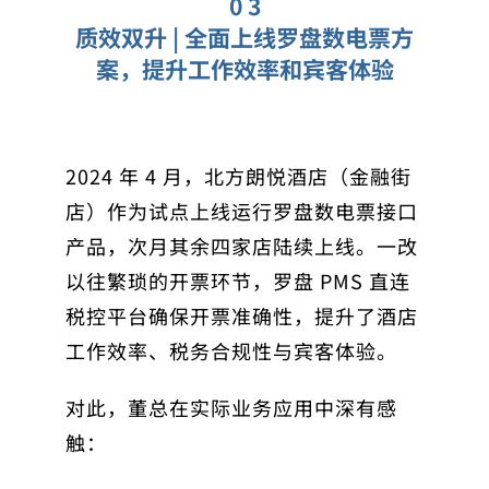
0 3
质效双升 | 全面上线罗盘数电票方
案，提升工作效率和宾客体验
2024 年 4 月，北方朗悦酒店（金融街
店）作为试点上线运行罗盘数电票接口
产品，次月其余四家店陆续上线。一改
以往繁琐的开票环节，罗盘 PMS 直连
税控平台确保开票准确性，提升了酒店
工作效率、税务合规性与宾客体验。
对此，董总在实际业务应用中深有感
触：